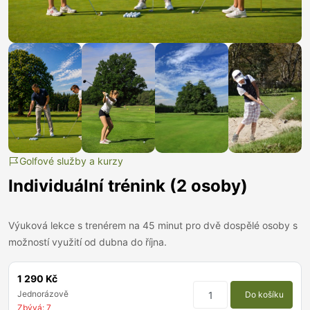
Golfové služby a kurzy
Individuální trénink (2 osoby)
Výuková lekce s trenérem na 45 minut pro dvě dospělé osoby s
možností využití od dubna do října.
1 290 Kč
Jednorázově
Do košíku
Zbývá: 7